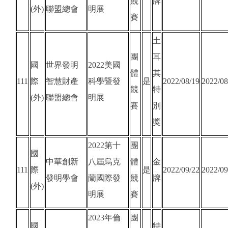
競
牌
(外)
聯盟總會
明展
賽
土
團
耳
國
世界發明
2022
美國
體
其
111
際
智慧財產
科學暨發
是
2022/08/19
2022/08
競
特
(外)
聯盟總會
明展
賽
別
獎
2022
第十
團
國
中華創新
八屆烏克
體
金
111
際
是
2022/09/22
2022/09
發明學會
蘭國際發
競
牌
(外)
明展
賽
2023
年倫
團
國
特