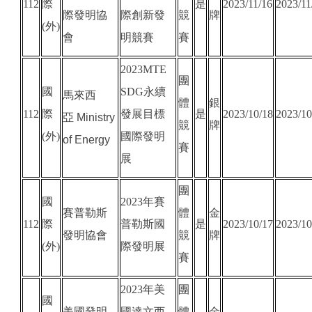
112
際
是
2023/11/16
2023/11
際發明協
際創新發
競
牌
(外)
會
明競賽
賽
2023MTE
團
國
SDG
永續
馬來西
體
銀
112
際
發展目標
是
2023/10/18
2023/10
亞 Ministry
競
牌
(外)
國際發明
of Energy
賽
展
團
國
2023
年賽
賽普勒斯
體
金
112
際
普勒斯國
是
2023/10/17
2023/10
發明協會
競
牌
(外)
際發明展
賽
2023
年美
團
國
美國發明
國達文西
體
金