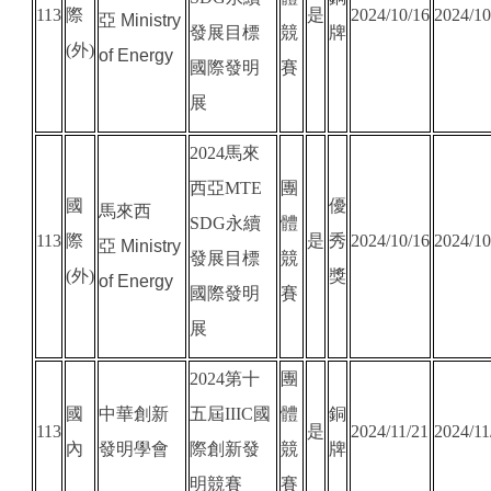
113
際
是
2024/10/16
2024/10
亞 Ministry
發展目標
競
牌
(外)
of Energy
國際發明
賽
展
2024馬來
西亞MTE
團
國
優
馬來西
SDG永續
體
113
際
是
秀
2024/10/16
2024/10
亞 Ministry
發展目標
競
(外)
獎
of Energy
國際發明
賽
展
2024第十
團
國
中華創新
五屆IIIC國
體
銅
113
是
2024/11/21
2024/11
內
發明學會
際創新發
競
牌
明競賽
賽