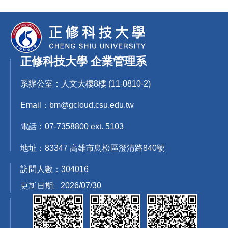
正修科技大學 企業管理系
系辦公室：人文大樓8樓 (11-0810-2)
Email：bm@gcloud.csu.edu.tw
電話：07-7358800 ext. 5103
地址：83347 高雄市鳥松區澄清路840號
訪問人數：
3
0
4
0
1
6
更新日期:
2026/07/30