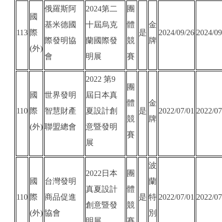
俄羅斯阿
2024第二
團
國
基米德國
十屆烏克
體
金
113
際
是
2024/09/26
2024/09
際發明協
蘭國際發
競
牌
(外)
會
明展
賽
2022
第9
團
國
世界發明
屆日本真
體
金
110
際
智慧財產
夏設計創
是
2022/07/01
2022/07
競
牌
(外)
聯盟總會
意暨發明
賽
展
波
2022
日本
團
國
台灣發明
蘭
真夏設計
體
110
際
商品促進
是
特
2022/07/01
2022/07
創意暨發
競
(外)
協會
別
明展
賽