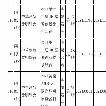
2021
第十
團
國
中華創新
二屆IIIC國
體
金
110
際
是
2021/11/18
2021/11
發明學會
際創新發
競
牌
(外)
明競賽
賽
2021
第十
團
國
中華創新
二屆IIIC國
體
銀
110
際
是
2021/11/18
2021/11
發明學會
際創新發
競
牌
(外)
明競賽
賽
2021
美國
團
國
AII達文西
中華創新
體
銀
110
際
國際發明
是
2021/08/11
2021/08
發明學會
競
牌
(外)
展暨發明
賽