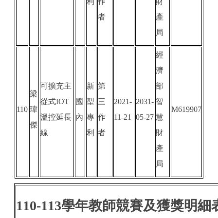
利
作
財
者
產
局
經
濟
可擴充主
新
第
部
梁
從式IOT
國
型
三
2021-
2031-
智
110
瑋
M619907
溫控延長
內
專
作
11-21
05-27
慧
傑
線
利
者
財
產
局
110-113
學年教師競賽及獲獎明細