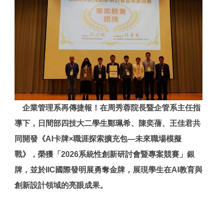
企業管理系再傳捷報！在周秀蓉院長暨企管系主任指
導下，日間部四技大二學生鄭珮希、陳奕蒨、王佳君共
同開發《AI卡牌×職涯探索擴充包—未來職場模擬
戰》，榮獲「2026系統性創新研討會暨專案競賽」銀
牌，並於IIC國際發明展勇奪金牌，展現學生在AI教育與
創新設計領域的亮眼成果。