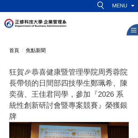
跳
MENU
到
主
要
內
容
區
首頁
焦點新聞
狂賀🎉恭喜健康暨管理學院周秀蓉院
長帶領的日間部四技學生鄭珮希、陳
奕蒨、王佳君同學，參加『2026 系
統性創新研討會暨專案競賽』榮獲銀
牌